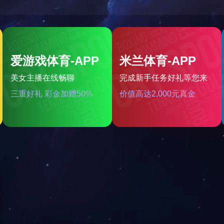
要分为两类，一类是有着扁而长的架身，以及相对较窄的架肩横截面，且
好与前者相反，较宽较短的身架。两肩架的倾斜坡度较大且宽度较厚，造
PP、 PS、KR、ABS是最为常见的塑料衣架原料。成型工艺：成型前
育·公司网站登录入口-米兰（中国） 】实木板大衣服架要多少钱品质决
页