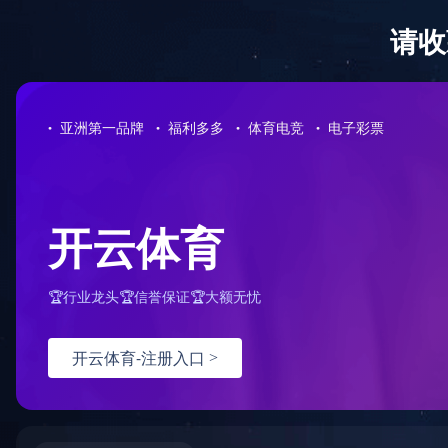
米兰体育·公司网站登录入口
您好，欢迎访问米兰体育·公司网站登录入口-米兰（中国） 
网站米兰体育·公
关于我们
产品展
司网站登录入口