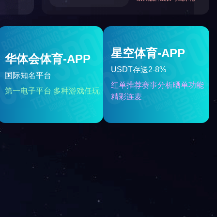
架倾斜坡度小，其造型轻巧单薄，比较适用于晾晒轻质衣
型浑然厚实，比较适天挂较重的衣物。
准备、加料、塑化、充模、保压、倒流、冷却、脱模。
策价钱