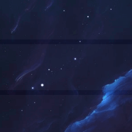
兰体育·公司网站登录入口
>
公司网站登录入口
【塑料衣架】塑料衣架的造型主
ang.com
发布时间：2020-07-22
浏览次数：
采用的是ABS塑料成型。ABS的化学名是丙烯腈丁二烯苯乙烯共聚物。