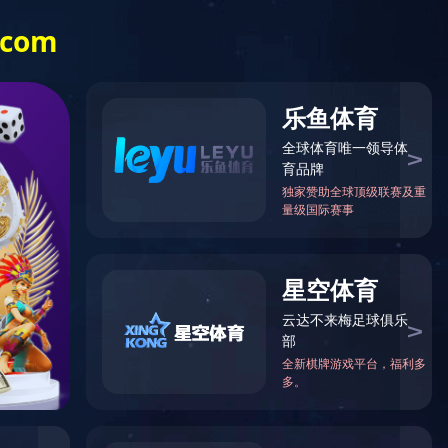
简体中文
English
0769-81317558
稳定
品质
高效
米兰体育·公司网
站登录入口-米兰
（中国）