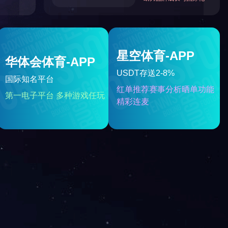
站登录入口-米兰（中国） 。
问题。水分没把握好的话，米兰体育·公司网站登录入口-米
（中国） 上浸一点水。浸的慢或不浸的，说明含水率高。
的米兰体育·公司网站登录入口-米兰（中国） 的粘合剂中
易对衣服造成损害的。
要用在哪里，环境、颜色该选用什么样式的。只有和环境和谐