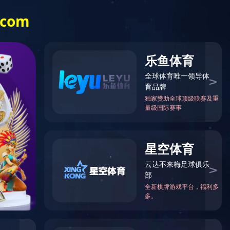
简体中文
English
0769-81317558
稳定
品质
高效
米兰体育·公司网
站登录入口-米兰
（中国）