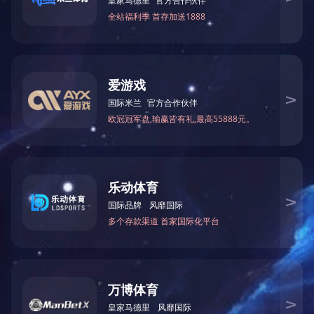
米兰体育·公司网
站登录入口-米兰
（中国）
米兰体育·公司网站登录入口-米兰（中
国）
联系人：汪小姐
现代衣架大多采用挂钩式或枝
间有横板或横枨，立柱顶端安
手 机：13794870428
下后就搭在横杆之上。古时衣
电 话：0769-81317558
传 真：0769-88328385
上一篇：
【米兰体育·公司网
Q Q：1225620590
下一篇：
最后一页
网 址：huodongbanfang.com
E_mail：alicewang@huodongbanfang.com
地 址：广东省东莞市万江区葡萄庄园