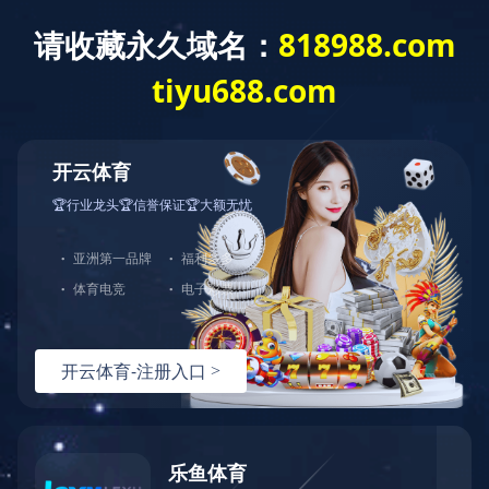
米兰体育·公司网站登录入口
您好，欢迎访问米兰体育·公司网站登录入口-米兰（中国） ！
网站米兰体育·公
关于我们
产品展示
司网站登录入口