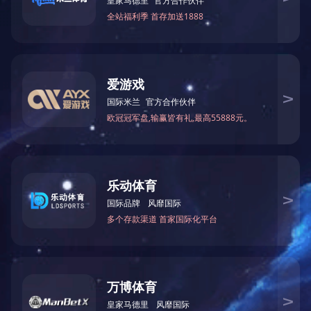
坚硬的纸板。之后依照所需要
米兰体育·公司网
站登录入口-米兰
（中国）
米兰体育·公司网站登录入口-米兰（中
国）
联系人：汪小姐
手 机：13794870428
环保，不受模具或者形状的约
活用品的佼佼者。
电 话：0769-81317558
传 真：0769-88328385
上一篇：
【植绒衣架】植绒衣
Q Q：1225620590
下一篇：
最后一页
网 址：huodongbanfang.com
E_mail：alicewang@huodongbanfang.com
地 址：广东省东莞市万江区葡萄庄园