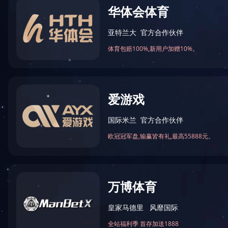
当前位置：
米兰体育·公司网站登录入口
>
新闻动态
>
行
新闻动态
行业资讯
【米
米兰体育·公司网站登录
入口
来源：//huodongbanf
行业资讯
生产
米兰体育