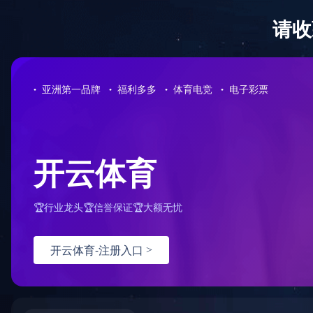
米兰体育·公司网站登录入口
您好，欢迎访问米兰体育·公司网站登录入口-米兰（中国） 
网站米兰体育·公
关于我们
产品展
司网站登录入口