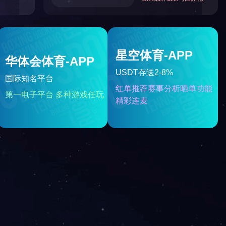
法规定，都要进行植物检验，在取得合格手续后才能出口（根
组装。