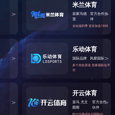
更多+
登录入口-米兰（中国） 生产对材料的要求
才能够生产，使用前都要进行烘干处理，如果资金允许，可以