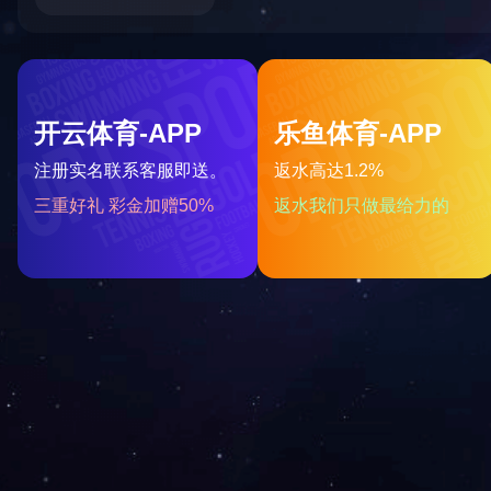
囤积木材，自然干
米兰体育·公司网
站登录入口-米兰
（中国）
米兰体育·公司网站登录入口-米兰（中
国）
联系人：汪小姐
手 机：13794870428
有虫眼木材则不予
据进口国的要求，
电 话：0769-81317558
米兰体育·公司网
传 真：0769-88328385
Q Q：1225620590
上一篇：
【纸浆
网 址：huodongbanfang.com
下一篇：
最后一
E_mail：alicewang@huodongbanfang.com
地 址：广东省东莞市万江区葡萄庄园