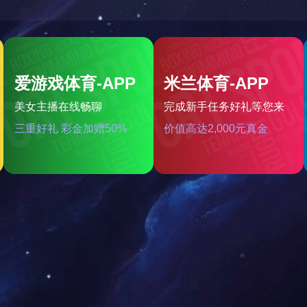
fang.com
发布时间：2018-03-20 16:04:15
浏览次数：