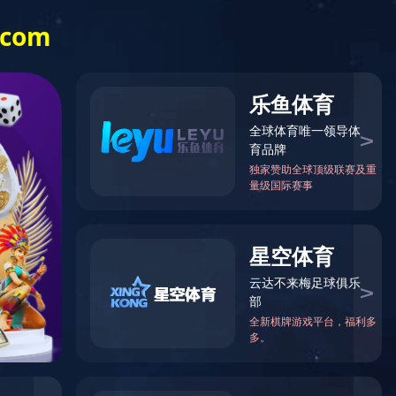
简体中文
English
0769-81317558
稳定
品质
高效
米兰体育·公司网
站登录入口-米兰
（中国）