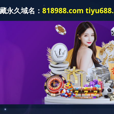
！
示
推荐产品
米兰体育·公司网
在线反馈
站登录入口