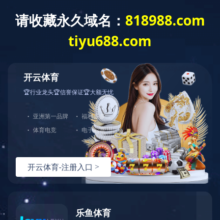
米兰体育·公司网站登录入口
您好，欢迎访问米兰体育·公司网站登录入口-米兰（中国） ！
网站米兰体育·公
关于我们
产品展示
司网站登录入口