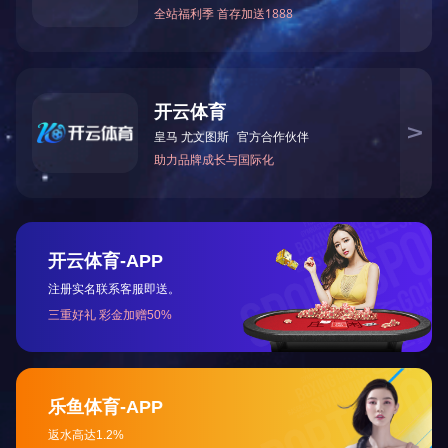
国）
联系人：汪小姐
手 机：13794870428
电 话：0769-81317558
传 真：0769-88328385
Q Q：1225620590
网 址：huodongbanfang.com
E_mail：alicewang@huodongbanfang.com
地 址：广东省东莞市万江区葡萄庄园
网站米兰体
关于我们
产品展示
推荐产品
育·公司网站
登录入口
© 版权所有：米兰体育·公司网站登录入口-米兰（中国） 联系人：汪小姐 手机：13