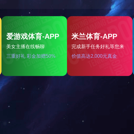
0cm（H）
D093-41cm
D0
加肩铁线衣架
D082 铁本色衣架
儿童衣架 