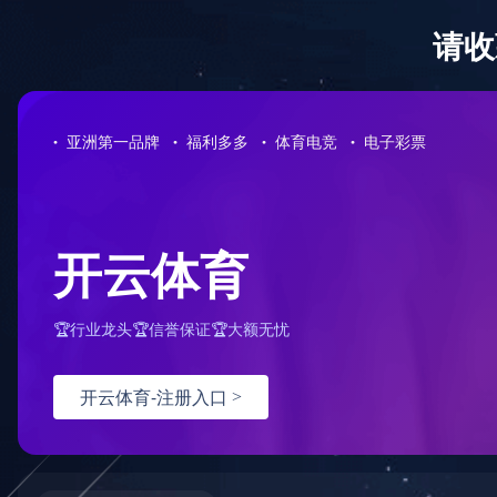
米兰体育·公司网站登录入口
您好，欢迎访问米兰体育·公司网站登录入口-米兰（中国） 
网站米兰体育·公
关于我们
产品展
司网站登录入口